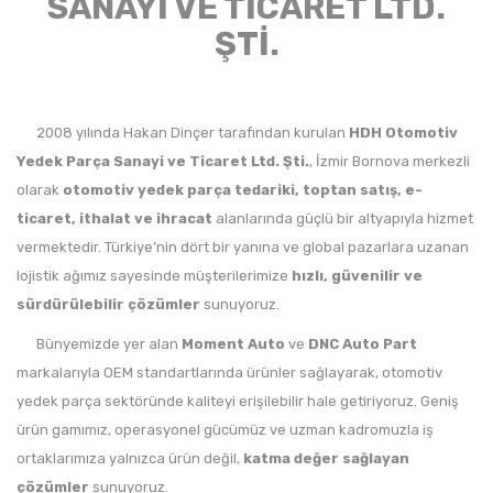
SANAYİ VE TİCARET LTD.
ŞTİ.
2008 yılında Hakan Dinçer tarafından kurulan
HDH Otomotiv
Yedek Parça Sanayi ve Ticaret Ltd. Şti.
, İzmir Bornova merkezli
olarak
otomotiv yedek parça tedariki, toptan satış, e-
ticaret, ithalat ve ihracat
alanlarında güçlü bir altyapıyla hizmet
vermektedir. Türkiye’nin dört bir yanına ve global pazarlara uzanan
lojistik ağımız sayesinde müşterilerimize
hızlı, güvenilir ve
sürdürülebilir çözümler
sunuyoruz.
Bünyemizde yer alan
Moment Auto
ve
DNC Auto Part
markalarıyla OEM standartlarında ürünler sağlayarak, otomotiv
yedek parça sektöründe kaliteyi erişilebilir hale getiriyoruz. Geniş
ürün gamımız, operasyonel gücümüz ve uzman kadromuzla iş
ortaklarımıza yalnızca ürün değil,
katma değer sağlayan
çözümler
sunuyoruz.