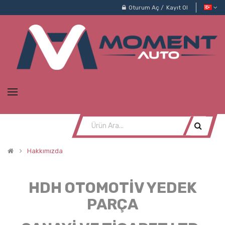
Oturum Aç
/
Kayıt Ol
Hakkımızda
HDH OTOMOTİV YEDEK
PARÇA