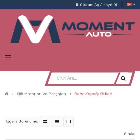
Oturum Aç
/
Kayıt Ol
Kilit Motorları Ve Parçaları
Depo Kapağı Kilitleri
Izgara Görünümü:
Sırala: