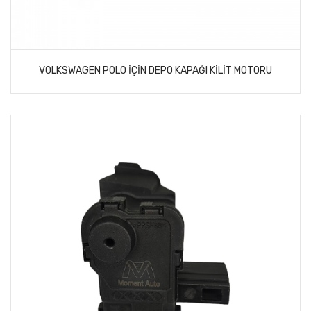
VOLKSWAGEN POLO İÇIN DEPO KAPAĞI KILIT MOTORU