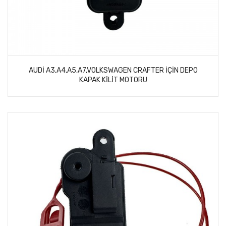
AUDI A3,A4,A5,A7,VOLKSWAGEN CRAFTER İÇIN DEPO
KAPAK KILIT MOTORU