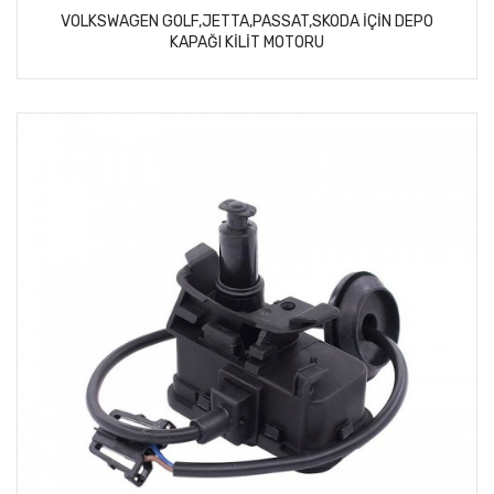
VOLKSWAGEN GOLF,JETTA,PASSAT,SKODA İÇIN DEPO
KAPAĞI KILIT MOTORU