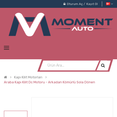
Oturum Aç
/
Kayıt Ol
Kapı Kilit Motorları
Araba Kapı Kilit Dc Motoru - Arkadan Kömürlü Sola Dönen